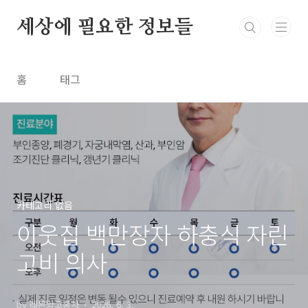
본문 바로가기
세상에 필요한 정보들
홈
태그
카테고리 없음
이웃집 백만장자 하충식 자린
고비 의사
by 레몬망고홍차
2026. 6. 3.